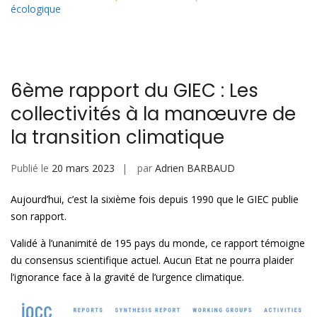
ai
k
at
ta
écologique
l
e
s
g
dI
A
er
n
p
6ème rapport du GIEC : Les
p
collectivités à la manœuvre de
la transition climatique
Publié le
20 mars 2023
par
Adrien BARBAUD
Aujourd’hui, c’est la sixième fois depuis 1990 que le GIEC publie
son rapport.
Validé à l’unanimité de 195 pays du monde, ce rapport témoigne
du consensus scientifique actuel. Aucun Etat ne pourra plaider
l’ignorance face à la gravité de l’urgence climatique.