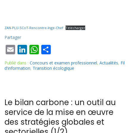
ZAN-PLU-SCoT-Rencontre-Inge-Chef
Télécharger
Partager
E
Li
W
P
m
n
h
ar
Publié dans :
Concours et examen professionnel
,
Actualités
,
Fil
ai
k
at
ta
d'information
,
Transition écologique
l
e
s
g
dI
A
er
n
p
Le bilan carbone : un outil au
p
service de la mise en œuvre
des stratégies globales et
sectorielles (1/2)