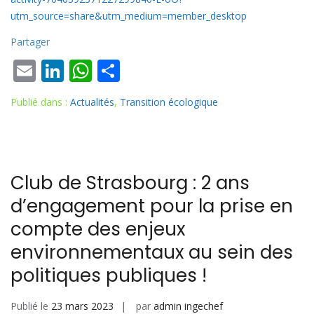
utm_source=share&utm_medium=member_desktop
Partager
E
Li
W
P
m
n
h
ar
Publié dans :
Actualités
,
Transition écologique
ai
k
at
ta
l
e
s
g
dI
A
er
n
p
Club de Strasbourg : 2 ans
p
d’engagement pour la prise en
compte des enjeux
environnementaux au sein des
politiques publiques !
Publié le
23 mars 2023
par
admin ingechef