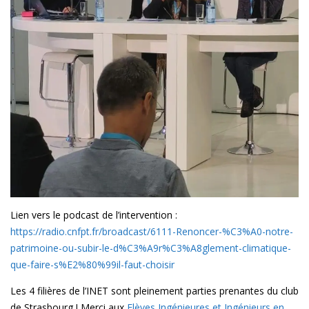
Lien vers le podcast de l’intervention :
https://radio.cnfpt.fr/broadcast/6111-Renoncer-%C3%A0-notre-
patrimoine-ou-subir-le-d%C3%A9r%C3%A8glement-climatique-
que-faire-s%E2%80%99il-faut-choisir
Les 4 filières de l’INET sont pleinement parties prenantes du club
de Strasbourg ! Merci aux
Elèves Ingénieures et Ingénieurs en