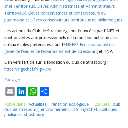
chef Territoriaux
,
Elèves Administratrices et Administrateurs
Territoriaux
,
Élèves conservatrices et conservateurs du
patrimoine
et
Elèves conservateurs territoriaux de bibliothèques
Les actions du Club de Strasbourg sont financées par l’INET et
sont ouvertes aux professionnels de la fonction publique ainsi
qu’aux écoles partenaires dont l’
ENGEES Ecole nationale du
génie de l’eau et de l’environnement de Strasbourg
et l’INP.
Lien vers l’article sur la fondation du club de Strasbourg :
https://ingechef.fr/?p=776
Partager
E
Li
W
P
m
n
h
ar
Publié dans :
Actualités
,
Transition écologique
Étiqueté :
club
,
ai
k
at
ta
club de strasbourg
,
environnement
,
ETS
,
IngéChef
,
politiques
publiques
,
strasbourg
l
e
s
g
dI
A
er