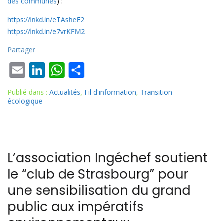
des communes
) :
https://lnkd.in/eTAsheE2
https://lnkd.in/e7vrKFM2
Partager
E
Li
W
P
m
n
h
ar
Publié dans :
Actualités
,
Fil d'information
,
Transition
ai
k
at
ta
écologique
l
e
s
g
dI
A
er
n
p
L’association Ingéchef soutient
p
le “club de Strasbourg” pour
une sensibilisation du grand
public aux impératifs