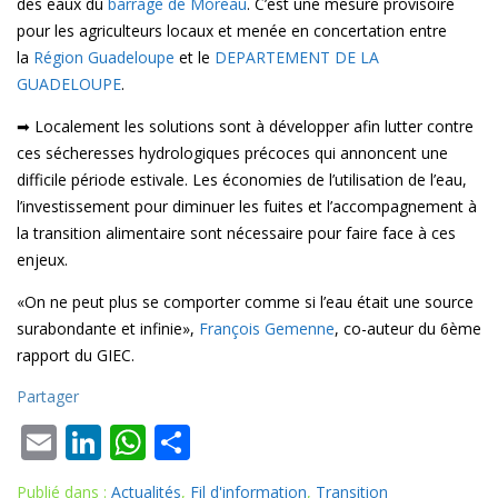
des eaux du
barrage de Moreau
. C’est une mesure provisoire
pour les agriculteurs locaux et menée en concertation entre
la
Région Guadeloupe
et le
DEPARTEMENT DE LA
GUADELOUPE
.
➡ Localement les solutions sont à développer afin lutter contre
ces sécheresses hydrologiques précoces qui annoncent une
difficile période estivale. Les économies de l’utilisation de l’eau,
l’investissement pour diminuer les fuites et l’accompagnement à
la transition alimentaire sont nécessaire pour faire face à ces
enjeux.
«On ne peut plus se comporter comme si l’eau était une source
surabondante et infinie»,
François Gemenne
, co-auteur du 6ème
rapport du GIEC.
Partager
E
Li
W
P
m
n
h
ar
Publié dans :
Actualités
,
Fil d'information
,
Transition