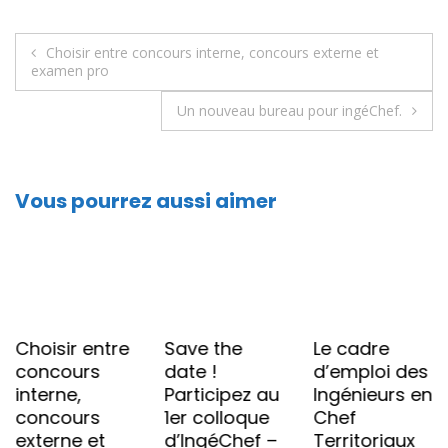
p
Choisir entre concours interne, concours externe et
examen pro
Un nouveau bureau pour ingéChef.
Vous pourrez aussi aimer
Choisir entre
Save the
Le cadre
concours
date !
d’emploi des
interne,
Participez au
Ingénieurs en
concours
1er colloque
Chef
externe et
d’IngéChef –
Territoriaux