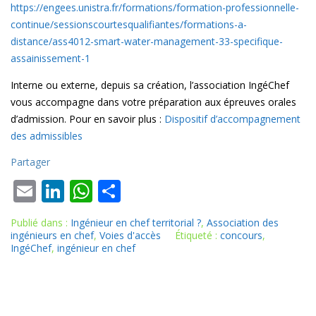
https://engees.unistra.fr/formations/formation-professionnelle-
continue/sessionscourtesqualifiantes/formations-a-
distance/ass4012-smart-water-management-33-specifique-
assainissement-1
Interne ou externe, depuis sa création, l’association IngéChef
vous accompagne dans votre préparation aux épreuves orales
d’admission. Pour en savoir plus :
Dispositif d’accompagnement
des admissibles
Partager
E
Li
W
P
m
n
h
ar
Publié dans :
Ingénieur en chef territorial ?
,
Association des
ai
k
at
ta
ingénieurs en chef
,
Voies d'accès
Étiqueté :
concours
,
IngéChef
,
ingénieur en chef
l
e
s
g
dI
A
er
n
p