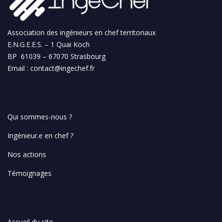
h
a
n
Association des ingénieurs en chef territoriaux
n
E.N.G.E.E.S. – 1 Quai Koch
BP 61039 – 67070 Strasbourg
el
Email :
contact@ingechef.fr
Qui sommes-nous ?
Ingénieur.e en chef ?
Nos actions
Témoignages
Accueil du site