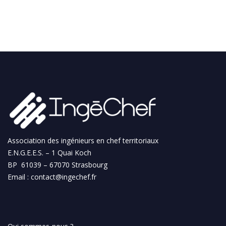
k
itt
u
e
er
T
dI
u
n
b
e
C
h
a
n
Association des ingénieurs en chef territoriaux
n
E.N.G.E.E.S. – 1 Quai Koch
BP 61039 – 67070 Strasbourg
el
Email :
contact@ingechef.fr