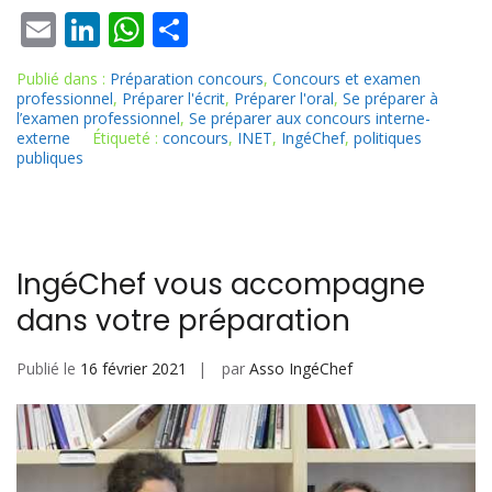
E
Li
W
P
m
n
h
ar
Publié dans :
Préparation concours
,
Concours et examen
ai
k
at
ta
professionnel
,
Préparer l'écrit
,
Préparer l'oral
,
Se préparer à
l’examen professionnel
,
Se préparer aux concours interne-
l
e
s
g
externe
Étiqueté :
concours
,
INET
,
IngéChef
,
politiques
dI
A
er
publiques
n
p
p
IngéChef vous accompagne
dans votre préparation
Publié le
16 février 2021
par
Asso IngéChef