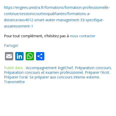
https://engees.unistra.fr/formations/formation-professionnelle-
continue/sessionscourtesqualifiantes/formations-a-
distance/ass4012-smart-water-management-33-specifique-
assainissement-1
Pour tout complément, n’hésitez pas à
nous contacter
Partager
E
Li
W
P
m
n
h
ar
Publié dans :
Accompagnement IngéChef
,
Préparation concours
,
ai
k
at
ta
Préparation concours et examen professionnel
,
Préparer l'écrit
,
Préparer l'oral
,
Se préparer aux concours interne-externe
,
l
e
s
g
Transmettre
dI
A
er
n
p
p