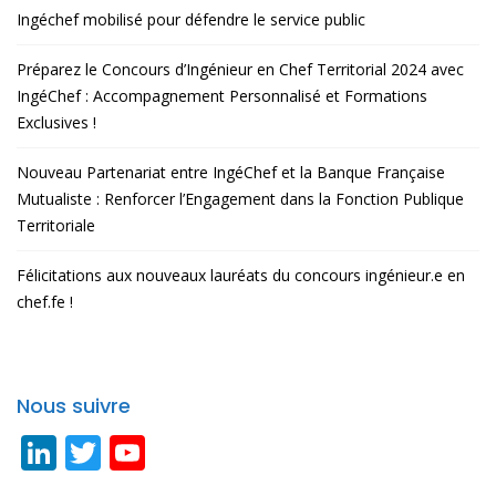
Ingéchef mobilisé pour défendre le service public
Préparez le Concours d’Ingénieur en Chef Territorial 2024 avec
IngéChef : Accompagnement Personnalisé et Formations
Exclusives !
Nouveau Partenariat entre IngéChef et la Banque Française
Mutualiste : Renforcer l’Engagement dans la Fonction Publique
Territoriale
Félicitations aux nouveaux lauréats du concours ingénieur.e en
chef.fe !
Nous suivre
Li
T
Y
n
w
o