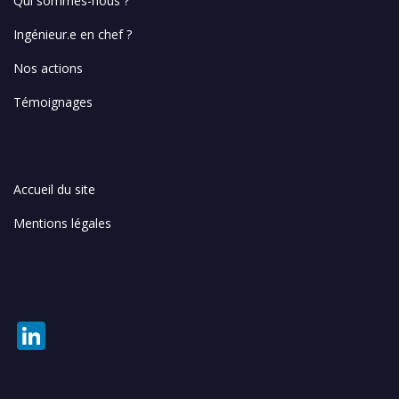
Qui sommes-nous ?
Ingénieur.e en chef ?
Nos actions
Témoignages
Accueil du site
Mentions légales
Li
n
k