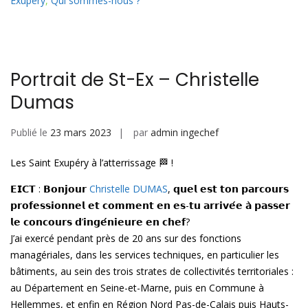
ai
k
at
ta
Exupéry
,
Qui sommes-nous ?
l
e
s
g
dI
A
er
n
p
Portrait de St-Ex – Christelle
p
Dumas
Publié le
23 mars 2023
par
admin ingechef
Les Saint Exupéry à l’atterrissage 🏁 !
𝗘𝗜𝗖𝗧 : 𝗕𝗼𝗻𝗷𝗼𝘂𝗿
Christelle DUMAS
, 𝗾𝘂𝗲𝗹 𝗲𝘀𝘁 𝘁𝗼𝗻 𝗽𝗮𝗿𝗰𝗼𝘂𝗿𝘀
𝗽𝗿𝗼𝗳𝗲𝘀𝘀𝗶𝗼𝗻𝗻𝗲𝗹 𝗲𝘁 𝗰𝗼𝗺𝗺𝗲𝗻𝘁 𝗲𝗻 𝗲𝘀-𝘁𝘂 𝗮𝗿𝗿𝗶𝘃𝗲́𝗲 𝗮̀ 𝗽𝗮𝘀𝘀𝗲𝗿
𝗹𝗲 𝗰𝗼𝗻𝗰𝗼𝘂𝗿𝘀 𝗱’𝗶𝗻𝗴𝗲́𝗻𝗶𝗲𝘂𝗿𝗲 𝗲𝗻 𝗰𝗵𝗲𝗳?
J’ai exercé pendant près de 20 ans sur des fonctions
managériales, dans les services techniques, en particulier les
bâtiments, au sein des trois strates de collectivités territoriales :
au Département en Seine-et-Marne, puis en Commune à
Hellemmes, et enfin en Région Nord Pas-de-Calais puis Hauts-