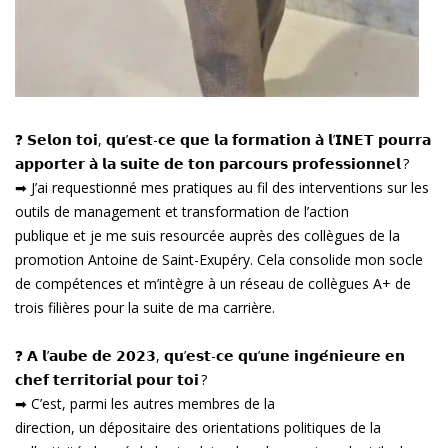
❓ 𝗦𝗲𝗹𝗼𝗻 𝘁𝗼𝗶, 𝗾𝘂’𝗲𝘀𝘁-𝗰𝗲 𝗾𝘂𝗲 𝗹𝗮 𝗳𝗼𝗿𝗺𝗮𝘁𝗶𝗼𝗻 𝗮̀ 𝗹’𝗜𝗡𝗘𝗧 𝗽𝗼𝘂𝗿𝗿𝗮
𝗮𝗽𝗽𝗼𝗿𝘁𝗲𝗿 𝗮̀ 𝗹𝗮 𝘀𝘂𝗶𝘁𝗲 𝗱𝗲 𝘁𝗼𝗻 𝗽𝗮𝗿𝗰𝗼𝘂𝗿𝘀 𝗽𝗿𝗼𝗳𝗲𝘀𝘀𝗶𝗼𝗻𝗻𝗲𝗹 ?
➡ J’ai requestionné mes pratiques au fil des interventions sur les
outils de management et transformation de l’action
publique et je me suis resourcée auprès des collègues de la
promotion Antoine de Saint-Exupéry. Cela consolide mon socle
de compétences et m’intègre à un réseau de collègues A+ de
trois filières pour la suite de ma carrière.
❓ 𝗔 𝗹’𝗮𝘂𝗯𝗲 𝗱𝗲 𝟮𝟬𝟮𝟯, 𝗾𝘂’𝗲𝘀𝘁-𝗰𝗲 𝗾𝘂’𝘂𝗻𝗲 𝗶𝗻𝗴𝗲́𝗻𝗶𝗲𝘂𝗿𝗲 𝗲𝗻
𝗰𝗵𝗲𝗳 𝘁𝗲𝗿𝗿𝗶𝘁𝗼𝗿𝗶𝗮𝗹 𝗽𝗼𝘂𝗿 𝘁𝗼𝗶 ?
➡ C’est, parmi les autres membres de la
direction, un dépositaire des orientations politiques de la