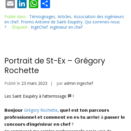
E
Li
W
P
m
n
h
ar
Publié dans :
Témoignages
,
Articles
,
Association des ingénieurs
ai
k
at
ta
en chef
,
Promo Antoine de Saint-Exupéry
,
Qui sommes-nous
?
Étiqueté :
IngéChef
,
ingénieur en chef
l
e
s
g
dI
A
er
n
p
p
Portrait de St-Ex – Grégory
Rochette
Publié le
23 mars 2023
par
admin ingechef
Les Saint Exupéry à l’atterrissage 🏁 !
𝗕𝗼𝗻𝗷𝗼𝘂𝗿
Grégory Rochette
, 𝗾𝘂𝗲𝗹 𝗲𝘀𝘁 𝘁𝗼𝗻 𝗽𝗮𝗿𝗰𝗼𝘂𝗿𝘀
𝗽𝗿𝗼𝗳𝗲𝘀𝘀𝗶𝗼𝗻𝗻𝗲𝗹 𝗲𝘁 𝗰𝗼𝗺𝗺𝗲𝗻𝘁 𝗲𝗻 𝗲𝘀-𝘁𝘂 𝗮𝗿𝗿𝗶𝘃é à 𝗽𝗮𝘀𝘀𝗲𝗿 𝗹𝗲
𝗰𝗼𝗻𝗰𝗼𝘂𝗿𝘀 𝗱’𝗶𝗻𝗴𝗲́𝗻𝗶𝗲𝘂𝗿 𝗲𝗻 𝗰𝗵𝗲𝗳 ?