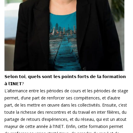
𝗦𝗲𝗹𝗼𝗻 𝘁𝗼𝗶, 𝗾𝘂𝗲𝗹𝘀 𝘀𝗼𝗻𝘁 𝗹𝗲𝘀 𝗽𝗼𝗶𝗻𝘁𝘀 𝗳𝗼𝗿𝘁𝘀 𝗱𝗲 𝗹𝗮 𝗳𝗼𝗿𝗺𝗮𝘁𝗶𝗼𝗻
𝗮̀ 𝗹’𝗜𝗡𝗘𝗧?
L’alternance entre les périodes de cours et les périodes de stage
permet, d’une part de renforcer ses compétences, et d’autre
part, de les mettre en œuvre dans les collectivités. Ensuite, c’est
toute la richesse des rencontres et du travail en inter filières, du
partage de retours d’expériences, et du réseau, qui est un atout
majeur de cette année à l’INET. Enfin, cette formation permet