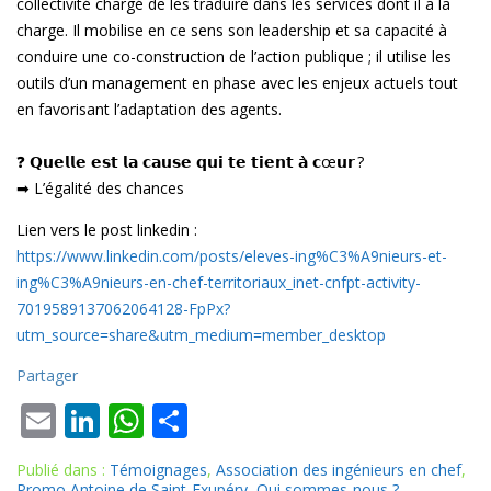
collectivité chargé de les traduire dans les services dont il a la
charge. Il mobilise en ce sens son leadership et sa capacité à
conduire une co-construction de l’action publique ; il utilise les
outils d’un management en phase avec les enjeux actuels tout
en favorisant l’adaptation des agents.
❓ 𝗤𝘂𝗲𝗹𝗹𝗲 𝗲𝘀𝘁 𝗹𝗮 𝗰𝗮𝘂𝘀𝗲 𝗾𝘂𝗶 𝘁𝗲 𝘁𝗶𝗲𝗻𝘁 𝗮̀ 𝗰œ𝘂𝗿 ?
➡ L’égalité des chances
Lien vers le post linkedin :
https://www.linkedin.com/posts/eleves-ing%C3%A9nieurs-et-
ing%C3%A9nieurs-en-chef-territoriaux_inet-cnfpt-activity-
7019589137062064128-FpPx?
utm_source=share&utm_medium=member_desktop
Partager
E
Li
W
P
m
n
h
ar
Publié dans :
Témoignages
,
Association des ingénieurs en chef
,
ai
k
at
ta
Promo Antoine de Saint-Exupéry
,
Qui sommes-nous ?