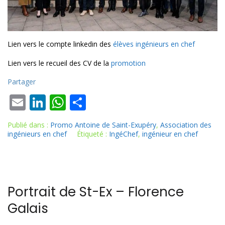
Lien vers le compte linkedin des
élèves ingénieurs en chef
Lien vers le recueil des CV de la
promotion
Partager
E
Li
W
P
m
n
h
ar
Publié dans :
Promo Antoine de Saint-Exupéry
,
Association des
ai
k
at
ta
ingénieurs en chef
Étiqueté :
IngéChef
,
ingénieur en chef
l
e
s
g
dI
A
er
n
p
Portrait de St-Ex – Florence
p
Galais