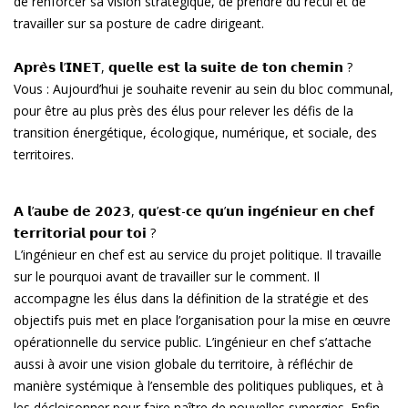
de renforcer sa vision stratégique, de prendre du recul et de
travailler sur sa posture de cadre dirigeant.
𝗔𝗽𝗿𝗲̀𝘀 𝗹’𝗜𝗡𝗘𝗧, 𝗾𝘂𝗲𝗹𝗹𝗲 𝗲𝘀𝘁 𝗹𝗮 𝘀𝘂𝗶𝘁𝗲 𝗱𝗲 𝘁𝗼𝗻 𝗰𝗵𝗲𝗺𝗶𝗻 ?
Vous : Aujourd’hui je souhaite revenir au sein du bloc communal,
pour être au plus près des élus pour relever les défis de la
transition énergétique, écologique, numérique, et sociale, des
territoires.
𝗔 𝗹’𝗮𝘂𝗯𝗲 𝗱𝗲 𝟮𝟬𝟮𝟯, 𝗾𝘂’𝗲𝘀𝘁-𝗰𝗲 𝗾𝘂’𝘂𝗻 𝗶𝗻𝗴𝗲́𝗻𝗶𝗲𝘂𝗿 𝗲𝗻 𝗰𝗵𝗲𝗳
𝘁𝗲𝗿𝗿𝗶𝘁𝗼𝗿𝗶𝗮𝗹 𝗽𝗼𝘂𝗿 𝘁𝗼𝗶 ?
L’ingénieur en chef est au service du projet politique. Il travaille
sur le pourquoi avant de travailler sur le comment. Il
accompagne les élus dans la définition de la stratégie et des
objectifs puis met en place l’organisation pour la mise en œuvre
opérationnelle du service public. L’ingénieur en chef s’attache
aussi à avoir une vision globale du territoire, à réfléchir de
manière systémique à l’ensemble des politiques publiques, et à
les décloisonner pour faire naître de nouvelles synergies. Enfin,