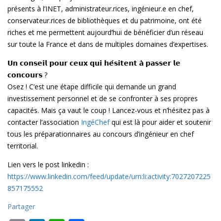
présents à l’INET, administrateur.rices, ingénieur.e en chef,
conservateur.rices de bibliothèques et du patrimoine, ont été
riches et me permettent aujourd’hui de bénéficier d’un réseau
sur toute la France et dans de multiples domaines d’expertises.
𝗨𝗻 𝗰𝗼𝗻𝘀𝗲𝗶𝗹 𝗽𝗼𝘂𝗿 𝗰𝗲𝘂𝘅 𝗾𝘂𝗶 𝗵𝗲́𝘀𝗶𝘁𝗲𝗻𝘁 𝗮̀ 𝗽𝗮𝘀𝘀𝗲𝗿 𝗹𝗲
𝗰𝗼𝗻𝗰𝗼𝘂𝗿𝘀 ?
Osez ! C’est une étape difficile qui demande un grand
investissement personnel et de se confronter à ses propres
capacités. Mais ça vaut le coup ! Lancez-vous et n’hésitez pas à
contacter l’association
IngéChef
qui est là pour aider et soutenir
tous les préparationnaires au concours d’ingénieur en chef
territorial.
Lien vers le post linkedin :
https://www.linkedin.com/feed/update/urn:li:activity:7027207225
857175552
Partager