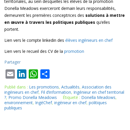
territoriales, au sein desquelles les élèves de la promotion
Donella Meadows exerceront demain leurs responsabilités,
demeurent les premières conceptrices des
solutions à mettre
en œuvre à travers les politiques publiques
qu’elles
portent.
Lien vers le compte linkedin des
élèves ingénieurs en chef
Lien vers le recueil des CV de la
promotion
Partager
E
Li
W
P
m
n
h
ar
Publié dans :
Les promotions
,
Actualités
,
Association des
ai
k
at
ta
ingénieurs en chef
,
Fil d’information
,
Ingénieur en chef territorial
?
,
Promo Donella Meadows
Étiqueté :
Donella Meadows
,
l
e
s
g
environnement
,
IngéChef
,
ingénieur en chef
,
politiques
dI
A
er
publiques
n
p
p