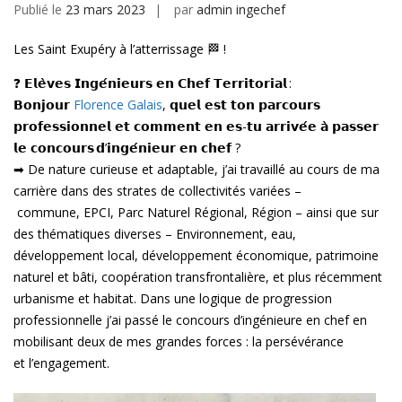
Publié le
23 mars 2023
par
admin ingechef
Les Saint Exupéry à l’atterrissage 🏁 !
❓ 𝗘𝗹𝗲̀𝘃𝗲𝘀 𝗜𝗻𝗴𝗲́𝗻𝗶𝗲𝘂𝗿𝘀 𝗲𝗻 𝗖𝗵𝗲𝗳 𝗧𝗲𝗿𝗿𝗶𝘁𝗼𝗿𝗶𝗮𝗹 :
𝗕𝗼𝗻𝗷𝗼𝘂𝗿
Florence Galais
, 𝗾𝘂𝗲𝗹 𝗲𝘀𝘁 𝘁𝗼𝗻 𝗽𝗮𝗿𝗰𝗼𝘂𝗿𝘀
𝗽𝗿𝗼𝗳𝗲𝘀𝘀𝗶𝗼𝗻𝗻𝗲𝗹 𝗲𝘁 𝗰𝗼𝗺𝗺𝗲𝗻𝘁 𝗲𝗻 𝗲𝘀-𝘁𝘂 𝗮𝗿𝗿𝗶𝘃𝗲́𝗲 𝗮̀ 𝗽𝗮𝘀𝘀𝗲𝗿
𝗹𝗲 𝗰𝗼𝗻𝗰𝗼𝘂𝗿𝘀 𝗱’𝗶𝗻𝗴𝗲́𝗻𝗶𝗲𝘂𝗿 𝗲𝗻 𝗰𝗵𝗲𝗳 ?
➡ De nature curieuse et adaptable, j’ai travaillé au cours de ma
carrière dans des strates de collectivités variées –
commune, EPCI, Parc Naturel Régional, Région – ainsi que sur
des thématiques diverses – Environnement, eau,
développement local, développement économique, patrimoine
naturel et bâti, coopération transfrontalière, et plus récemment
urbanisme et habitat. Dans une logique de progression
professionnelle j’ai passé le concours d’ingénieure en chef en
mobilisant deux de mes grandes forces : la persévérance
et l’engagement.