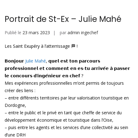
dI
A
er
n
p
Portrait de St-Ex – Julie Mahé
p
Publié le
23 mars 2023
par
admin ingechef
Les Saint Exupéry à l’atterrissage 🏁 !
𝗕𝗼𝗻𝗷𝗼𝘂𝗿
Julie Mahé
, 𝗾𝘂𝗲𝗹 𝗲𝘀𝘁 𝘁𝗼𝗻 𝗽𝗮𝗿𝗰𝗼𝘂𝗿𝘀
𝗽𝗿𝗼𝗳𝗲𝘀𝘀𝗶𝗼𝗻𝗻𝗲𝗹 𝗲𝘁 𝗰𝗼𝗺𝗺𝗲𝗻𝘁 𝗲𝗻 𝗲𝘀-𝘁𝘂 𝗮𝗿𝗿𝗶𝘃𝗲́𝗲 𝗮̀ 𝗽𝗮𝘀𝘀𝗲𝗿
𝗹𝗲 𝗰𝗼𝗻𝗰𝗼𝘂𝗿𝘀 𝗱’𝗶𝗻𝗴𝗲́𝗻𝗶𝗲𝘂𝗿 𝗲𝗻 𝗰𝗵𝗲𝗳 ?
Mes expériences professionnelles m’ont permis de toujours
créer des liens :
– entre différents territoires par leur valorisation touristique en
Dordogne,
– entre le public et le privé en tant que cheffe de service du
développement économique et touristique dans l’Oise,
– puis entre les agents et les services d’une collectivité au sein
d’une DRH