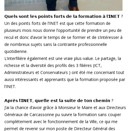
𝗤𝘂𝗲𝗹𝘀 𝘀𝗼𝗻𝘁 𝗹𝗲𝘀 𝗽𝗼𝗶𝗻𝘁𝘀 𝗳𝗼𝗿𝘁𝘀 𝗱𝗲 𝗹𝗮 𝗳𝗼𝗿𝗺𝗮𝘁𝗶𝗼𝗻 𝗮̀ 𝗹’𝗜𝗡𝗘𝗧 ?
Un des points forts de l’INET est que cette formation de
plusieurs mois nous donne l’opportunité de prendre un peu de
recul et donc d’avoir le temps de se former et de s’intéresser à
de nombreux sujets sans la contrainte professionnelle
quotidienne.
L’interfilière également est une vraie plus-value. Le partage, la
richesse et la diversité des profils des 3 filières (ICT,
Administrateurs et Conservateurs ) ont été me concernant tout
aussi intéressants et apprenants que la formation proposée par
l’INET.
𝗔𝗽𝗿𝗲̀𝘀 𝗹’𝗜𝗡𝗘𝗧, 𝗾𝘂𝗲𝗹𝗹𝗲 𝗲𝘀𝘁 𝗹𝗮 𝘀𝘂𝗶𝘁𝗲 𝗱𝗲 𝘁𝗼𝗻 𝗰𝗵𝗲𝗺𝗶𝗻 ?
J’ai la chance d’avoir grâce à Monsieur le Maire et aux Directeurs
Généraux de Carcassonne pu suivre la formation sans couper
complètement avec le fonctionnement de la Ville, ce qui me
permet de revenir sur mon poste de Directeur Général des