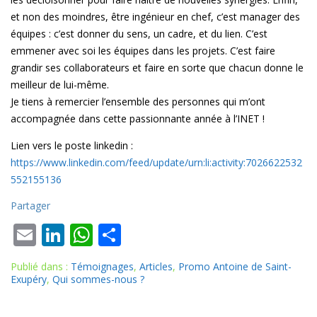
et non des moindres, être ingénieur en chef, c’est manager des
équipes : c’est donner du sens, un cadre, et du lien. C’est
emmener avec soi les équipes dans les projets. C’est faire
grandir ses collaborateurs et faire en sorte que chacun donne le
meilleur de lui-même.
Je tiens à remercier l’ensemble des personnes qui m’ont
accompagnée dans cette passionnante année à l’INET !
Lien vers le poste linkedin :
https://www.linkedin.com/feed/update/urn:li:activity:7026622532
552155136
Partager
E
Li
W
P
m
n
h
ar
Publié dans :
Témoignages
,
Articles
,
Promo Antoine de Saint-
ai
k
at
ta
Exupéry
,
Qui sommes-nous ?
l
e
s
g