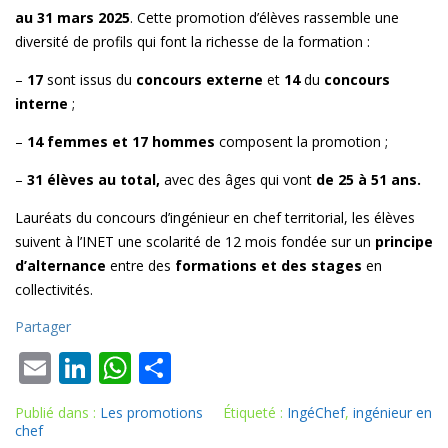
au 31 mars 2025
. Cette promotion d’élèves rassemble une
diversité de profils qui font la richesse de la formation :
–
17
sont issus du
concours externe
et
14
du
concours
interne
;
–
14 femmes et 17 hommes
composent la promotion ;
–
31 élèves au total,
avec des âges qui vont
de 25 à 51 ans.
Lauréats du concours d’ingénieur en chef territorial, les élèves
suivent à l’INET une scolarité de 12 mois fondée sur un
principe
d’alternance
entre des
formations et des stages
en
collectivités.
Partager
E
Li
W
P
m
n
h
ar
Publié dans :
Les promotions
Étiqueté :
IngéChef
,
ingénieur en
ai
k
at
ta
chef