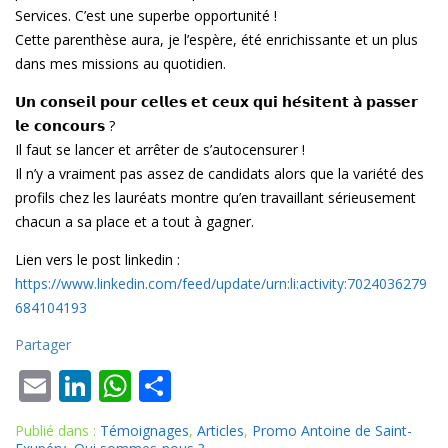
Services. C’est une superbe opportunité !
Cette parenthèse aura, je l’espère, été enrichissante et un plus
dans mes missions au quotidien.
𝗨𝗻 𝗰𝗼𝗻𝘀𝗲𝗶𝗹 𝗽𝗼𝘂𝗿 𝗰𝗲𝗹𝗹𝗲𝘀 𝗲𝘁 𝗰𝗲𝘂𝘅 𝗾𝘂𝗶 𝗵𝗲́𝘀𝗶𝘁𝗲𝗻𝘁 𝗮̀ 𝗽𝗮𝘀𝘀𝗲𝗿
𝗹𝗲 𝗰𝗼𝗻𝗰𝗼𝘂𝗿𝘀 ?
Il faut se lancer et arrêter de s’autocensurer !
Il n’y a vraiment pas assez de candidats alors que la variété des
profils chez les lauréats montre qu’en travaillant sérieusement
chacun a sa place et a tout à gagner.
Lien vers le post linkedin :
https://www.linkedin.com/feed/update/urn:li:activity:7024036279
684104193
Partager
E
Li
W
P
m
n
h
ar
Publié dans :
Témoignages
,
Articles
,
Promo Antoine de Saint-