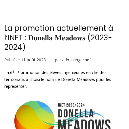
l
e
s
g
dI
A
er
n
p
La promotion actuellement à
p
l’INET : 𝐃𝐨𝐧𝐞𝐥𝐥𝐚 𝐌𝐞𝐚𝐝𝐨𝐰𝐬 (2023-
2024)
Publié le
11 août 2023
par
admin ingechef
ème
La 6
promotion des élèves-ingénieur.es en chef.fes
territoriaux a choisi le nom de Donella Meadows pour les
représenter.