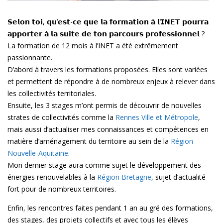
𝗦𝗲𝗹𝗼𝗻 𝘁𝗼𝗶, 𝗾𝘂’𝗲𝘀𝘁-𝗰𝗲 𝗾𝘂𝗲 𝗹𝗮 𝗳𝗼𝗿𝗺𝗮𝘁𝗶𝗼𝗻 𝗮̀ 𝗹’𝗜𝗡𝗘𝗧 𝗽𝗼𝘂𝗿𝗿𝗮
𝗮𝗽𝗽𝗼𝗿𝘁𝗲𝗿 𝗮̀ 𝗹𝗮 𝘀𝘂𝗶𝘁𝗲 𝗱𝗲 𝘁𝗼𝗻 𝗽𝗮𝗿𝗰𝗼𝘂𝗿𝘀 𝗽𝗿𝗼𝗳𝗲𝘀𝘀𝗶𝗼𝗻𝗻𝗲𝗹 ?
La formation de 12 mois à l’INET a été extrêmement
passionnante.
D’abord à travers les formations proposées. Elles sont variées
et permettent de répondre à de nombreux enjeux à relever dans
les collectivités territoriales.
Ensuite, les 3 stages m’ont permis de découvrir de nouvelles
strates de collectivités comme la
Rennes Ville et Métropole
,
mais aussi d’actualiser mes connaissances et compétences en
matière d’aménagement du territoire au sein de la
Région
Nouvelle-Aquitaine
.
Mon dernier stage aura comme sujet le développement des
énergies renouvelables à la
Région Bretagne
, sujet d’actualité
fort pour de nombreux territoires.
Enfin, les rencontres faites pendant 1 an au gré des formations,
des stages, des projets collectifs et avec tous les élèves