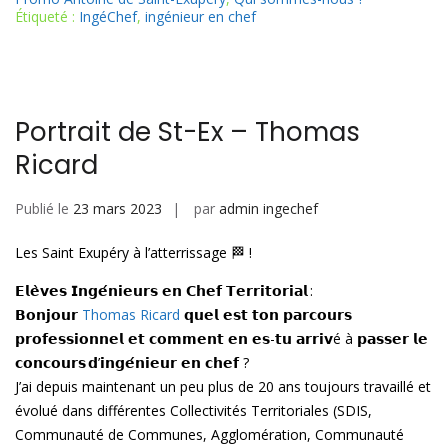
Étiqueté :
IngéChef
,
ingénieur en chef
l
e
s
g
dI
A
er
n
p
p
Portrait de St-Ex – Thomas
Ricard
Publié le
23 mars 2023
par
admin ingechef
Les Saint Exupéry à l’atterrissage 🏁 !
𝗘𝗹𝗲̀𝘃𝗲𝘀 𝗜𝗻𝗴𝗲́𝗻𝗶𝗲𝘂𝗿𝘀 𝗲𝗻 𝗖𝗵𝗲𝗳 𝗧𝗲𝗿𝗿𝗶𝘁𝗼𝗿𝗶𝗮𝗹 :
𝗕𝗼𝗻𝗷𝗼𝘂𝗿
Thomas Ricard
𝗾𝘂𝗲𝗹 𝗲𝘀𝘁 𝘁𝗼𝗻 𝗽𝗮𝗿𝗰𝗼𝘂𝗿𝘀
𝗽𝗿𝗼𝗳𝗲𝘀𝘀𝗶𝗼𝗻𝗻𝗲𝗹 𝗲𝘁 𝗰𝗼𝗺𝗺𝗲𝗻𝘁 𝗲𝗻 𝗲𝘀-𝘁𝘂 𝗮𝗿𝗿𝗶𝘃é à 𝗽𝗮𝘀𝘀𝗲𝗿 𝗹𝗲
𝗰𝗼𝗻𝗰𝗼𝘂𝗿𝘀 𝗱’𝗶𝗻𝗴𝗲́𝗻𝗶𝗲𝘂𝗿 𝗲𝗻 𝗰𝗵𝗲𝗳 ?
J’ai depuis maintenant un peu plus de 20 ans toujours travaillé et
évolué dans différentes Collectivités Territoriales (SDIS,
Communauté de Communes, Agglomération, Communauté